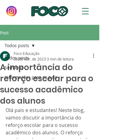
Post
Todos posts
Foco Educação
Todos posts
28 de abr. de 2023
3 min de leitura
A importância do
Semanal
reforço escolar para o
Informações para os pais
sucesso acadêmico
dos alunos
Olá pais e estudantes! Neste blog, 
vamos discutir a importância do 
reforço escolar para o sucesso 
acadêmico dos alunos. O reforço 