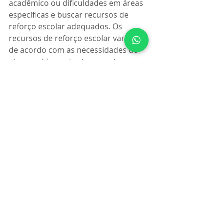
acadêmico ou dificuldades em áreas 
específicas e buscar recursos de 
reforço escolar adequados. Os 
recursos de reforço escolar variam 
de acordo com as necessidades do 
aluno, e é importante encontrar um 
recurso que atenda às necessidades 
individuais do aluno. O reforço 
escolar não só pode melhorar o 
desempenho acadêmico, mas 
também oferece benefícios 
adicionais, como o aumento da 
autoconfiança e a melhoria das 
habilidades de estudo.