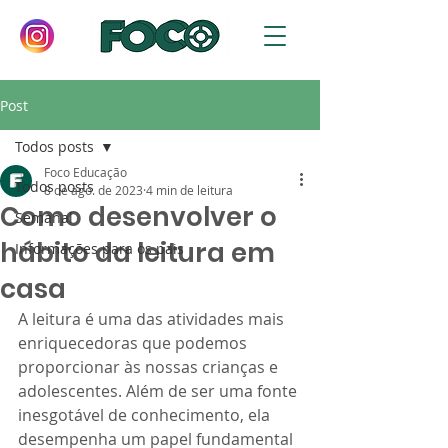
Post
Todos posts
Foco Educação
Todos posts
8 de ago. de 2023
4 min de leitura
Como desenvolver o
Semanal
hábito da leitura em
Informações para os pais
casa
A leitura é uma das atividades mais 
enriquecedoras que podemos 
proporcionar às nossas crianças e 
adolescentes. Além de ser uma fonte 
inesgotável de conhecimento, ela 
desempenha um papel fundamental 