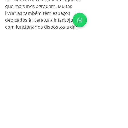
que mais lhes agradam. Muitas 
livrarias também têm espaços 
dedicados à literatura infantojuvenil, 
com funcionários dispostos a dar 
recomendações.
6. Leia Resenhas e Sinopses:
 Antes 
de adquirir um livro, leia resenhas e 
sinopses para ter uma ideia do 
conteúdo e da temática.
7. Compartilhe Livros com Amigos 
e Familiares:
 Trocar livros com 
amigos e familiares é uma maneira 
excelente de descobrir novos títulos 
e autores. Essa prática também 
pode criar um senso de comunidade 
em torno da leitura.