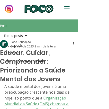
Post
Todos posts
Foco Educação
Todos posts
8 de set. de 2023
2 min de leitura
Educar, Cuidar,
Semanal
Compreender:
Informações para os pais
Priorizando a Saúde
Mental dos Jovens
A saúde mental dos jovens é uma 
preocupação crescente nos dias de 
hoje, ao ponto que a 
Organização 
Mundial da Saúde (OMS) chamou a 